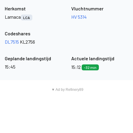
Herkomst
Vluchtnummer
Larnaca
HV 5314
LCA
Codeshares
DL7515
KL2756
Geplande landingstijd
Actuele landingstijd
15:45
15:12
-32 min
▼ Ad by Refinery89