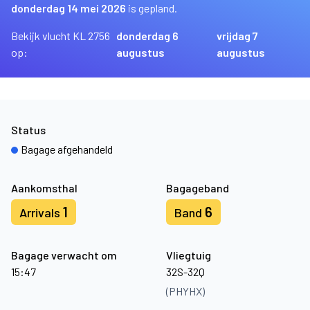
donderdag 14 mei 2026
is gepland.
Bekijk vlucht KL 2756
donderdag 6
vrijdag 7
op:
augustus
augustus
Status
Bagage afgehandeld
Aankomsthal
Bagageband
1
6
Arrivals
Band
Bagage verwacht om
Vliegtuig
15:47
32S-32Q
(PHYHX)