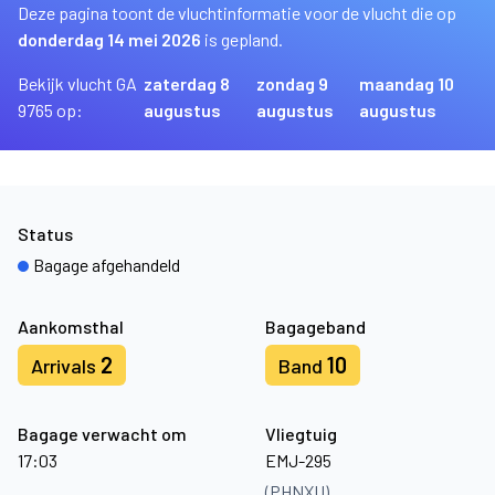
Deze pagina toont de vluchtinformatie voor de vlucht die op
donderdag 14 mei 2026
is gepland.
Bekijk vlucht GA
zaterdag 8
zondag 9
maandag 10
9765 op:
augustus
augustus
augustus
Status
Bagage afgehandeld
Aankomsthal
Bagageband
2
10
Arrivals
Band
Bagage verwacht om
Vliegtuig
17:03
EMJ-295
(PHNXU)