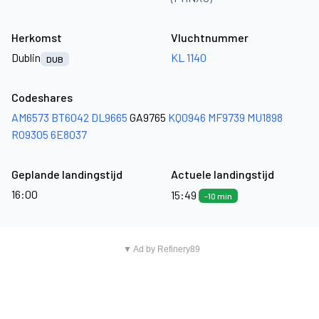
Herkomst
Vluchtnummer
Dublin
KL 1140
DUB
Codeshares
AM6573
BT6042
DL9665
GA9765
KQ0946
MF9739
MU1898
RO9305
6E8037
Geplande landingstijd
Actuele landingstijd
16:00
15:49
-10 min
▼ Ad by Refinery89