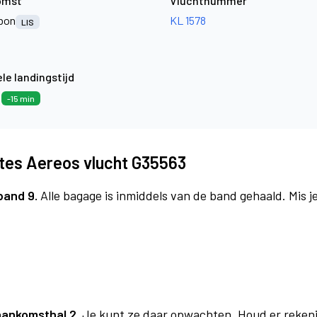
omst
Vluchtnummer
bon
KL 1578
LIS
le landingstijd
9
-15 min
tes Aereos vlucht G35563
band 9.
Alle bagage is inmiddels van de band gehaald. Mis 
aankomsthal 2.
Je kunt ze daar opwachten. Houd er reken