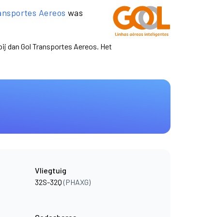
ansportes Aereos
was
pij dan Gol Transportes Aereos. Het
Vliegtuig
32S-32Q
(PHAXG)