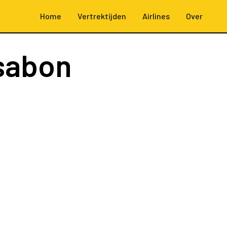
Home
Vertrektijden
Airlines
Over
sabon