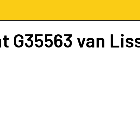
ht
G35563
van Lis