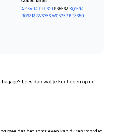
Codeshares
AM6404
DL9610
G35563
KQ1694
RO9313
SV6756
WS5257
6E3350
je bagage? Lees dan wat je kunt doen op de
ing mee dat het soms even kan duren voordat