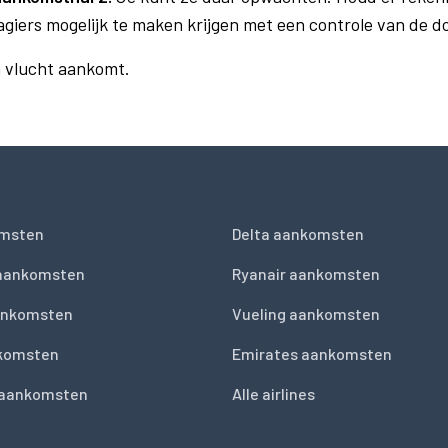
agiers mogelijk te maken krijgen met een controle van de 
n vlucht aankomt.
msten
Delta aankomsten
 aankomsten
Ryanair aankomsten
ankomsten
Vueling aankomsten
nkomsten
Emirates aankomsten
 aankomsten
Alle airlines