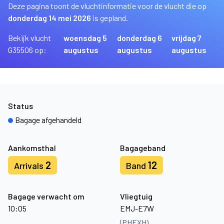
Deze pagina toont de vluchtinformatie voor de vlucht die op
donderdag 14 mei 2026
is gepland.
Bekijk vlucht
woensdag 5
donderdag 6
vrijdag 7
G35506 op:
augustus
augustus
augustus
Status
Bagage afgehandeld
Aankomsthal
Bagageband
2
12
Arrivals
Band
Bagage verwacht om
Vliegtuig
10:05
EMJ-E7W
(PHEXH)