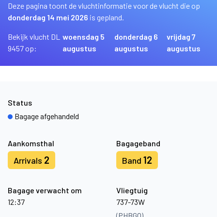
Deze pagina toont de vluchtinformatie voor de vlucht die op
donderdag 14 mei 2026
is gepland.
Bekijk vlucht DL
woensdag 5
donderdag 6
vrijdag 7
9457 op:
augustus
augustus
augustus
Status
Bagage afgehandeld
Aankomsthal
Bagageband
2
12
Arrivals
Band
Bagage verwacht om
Vliegtuig
12:37
737-73W
(PHBGQ)