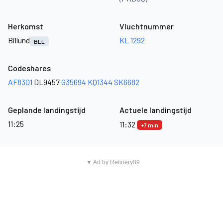
Herkomst
Vluchtnummer
Billund
KL 1292
BLL
Codeshares
AF8301
DL9457
G35694
KQ1344
SK6682
Geplande landingstijd
Actuele landingstijd
11:25
11:32
+7 min
▼ Ad by Refinery89