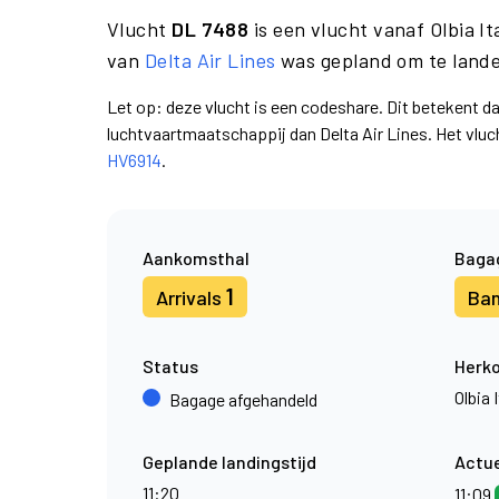
Vlucht
DL 7488
is een vlucht vanaf Olbia I
van
Delta Air Lines
was gepland om te lande
Let op: deze vlucht is een codeshare. Dit betekent d
luchtvaartmaatschappij dan Delta Air Lines. Het vl
HV6914
.
Aankomsthal
Baga
1
Arrivals
Ba
Status
Herk
Olbia 
Bagage afgehandeld
Geplande landingstijd
Actue
11:20
11:09