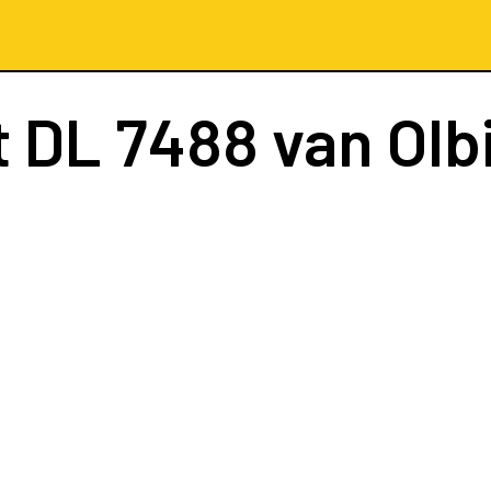
t
DL 7488
van Olbi