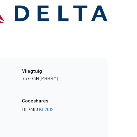
Vliegtuig
737-73H
(PHHBM)
Codeshares
DL7488
KL2612