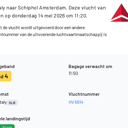
taly naar Schiphol Amsterdam. Deze vlucht van
n op donderdag 14 mei 2026 om 11:20.
at de vlucht wordt uitgevoerd door een andere
uchtnummer van de uitvoerende luchtvaartmaatschappij is
geband
Bagage verwacht om
11:50
4
nd
omst
Vluchtnummer
Italy
HV 6914
OLB
le landingstijd
-10 min