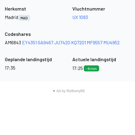
Herkomst
Vluchtnummer
Madrid
UX 1093
MAD
Codeshares
AM6843
EY4351
GA9467
JU7420
KQ7201
MF9557
MU4952
Geplande landingstijd
Actuele landingstijd
17:35
17:25
-9 min
▼ Ad by Refinery89