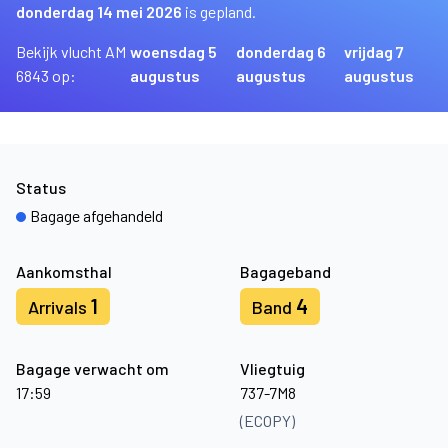
donderdag 14 mei 2026
is gepland.
Bekijk vlucht AM
woensdag 5
donderdag 6
vrijdag 7
6843 op:
augustus
augustus
augustus
Status
Bagage afgehandeld
Aankomsthal
Bagageband
1
4
Arrivals
Band
Bagage verwacht om
Vliegtuig
17:59
737-7M8
(ECOPY)