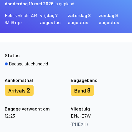
donderdag 14 mei 2026
is gepland.
Bekijk vlucht AM
vrijdag 7
zaterdag 8
zondag 9
6396 op:
augustus
augustus
augustus
Status
Bagage afgehandeld
Aankomsthal
Bagageband
2
8
Arrivals
Band
Bagage verwacht om
Vliegtuig
12:23
EMJ-E7W
(PHEXH)