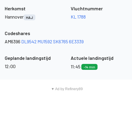
Herkomst
Vluchtnummer
Hannover
KL 1788
HAJ
Codeshares
AM6396
DL9542
MU1592
SK6765
6E3339
Geplande landingstijd
Actuele landingstijd
12:00
11:45
-14 min
▼ Ad by Refinery89