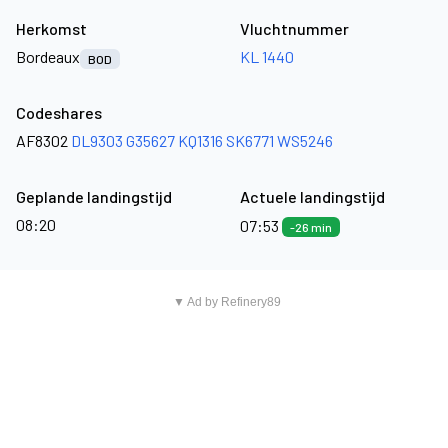
Herkomst
Vluchtnummer
Bordeaux
KL 1440
BOD
Codeshares
AF8302
DL9303
G35627
KQ1316
SK6771
WS5246
Geplande landingstijd
Actuele landingstijd
08:20
07:53
-26 min
▼ Ad by Refinery89