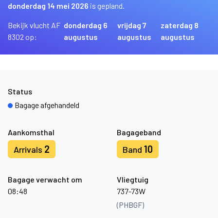
donderdag 14 mei 2026
is gepland.
Bekijk vlucht AF
donderdag 6
vrijdag 7
zaterdag 8
8302 op:
augustus
augustus
augustus
Status
Bagage afgehandeld
Aankomsthal
Bagageband
2
10
Arrivals
Band
Bagage verwacht om
Vliegtuig
08:48
737-73W
(PHBGF)