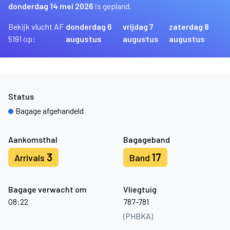
donderdag 14 mei 2026
is gepland.
Bekijk vlucht AF
donderdag 6
vrijdag 7
zaterdag 8
5191 op:
augustus
augustus
augustus
Status
Bagage afgehandeld
Aankomsthal
Bagageband
3
17
Arrivals
Band
Bagage verwacht om
Vliegtuig
08:22
787-781
(PHBKA)