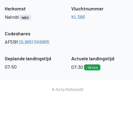
Herkomst
Vluchtnummer
Nairobi
KL 566
NBO
Codeshares
AF5191
DL9651
SK6865
Geplande landingstijd
Actuele landingstijd
07:50
07:30
-19 min
▼ Ad by Refinery89