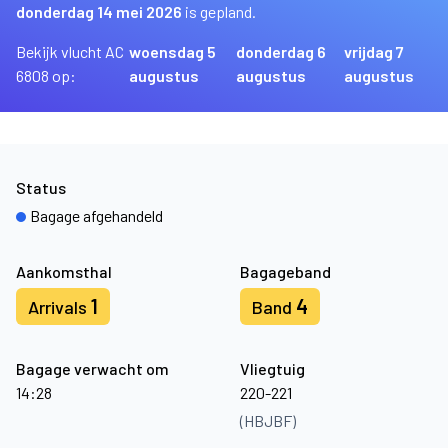
donderdag 14 mei 2026
is gepland.
Bekijk vlucht AC
woensdag 5
donderdag 6
vrijdag 7
6808 op:
augustus
augustus
augustus
Status
Bagage afgehandeld
Aankomsthal
Bagageband
1
4
Arrivals
Band
Bagage verwacht om
Vliegtuig
14:28
220-221
(HBJBF)