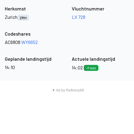
Herkomst
Vluchtnummer
Zurich
LX 728
ZRH
Codeshares
AC6808
WY6652
Geplande landingstijd
Actuele landingstijd
14:10
14:02
-7 min
▼ Ad by Refinery89