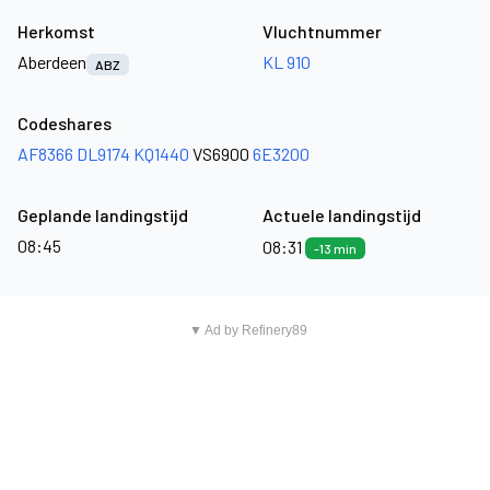
Herkomst
Vluchtnummer
Aberdeen
KL 910
ABZ
Codeshares
AF8366
DL9174
KQ1440
VS6900
6E3200
Geplande landingstijd
Actuele landingstijd
08:45
08:31
-13 min
▼ Ad by Refinery89