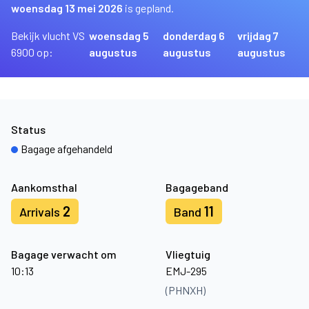
woensdag 13 mei 2026
is gepland.
Bekijk vlucht VS
woensdag 5
donderdag 6
vrijdag 7
6900 op:
augustus
augustus
augustus
Status
Bagage afgehandeld
Aankomsthal
Bagageband
2
11
Arrivals
Band
Bagage verwacht om
Vliegtuig
10:13
EMJ-295
(PHNXH)