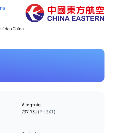
ina
ij dan China
Vliegtuig
737-73J
(PHBXT)