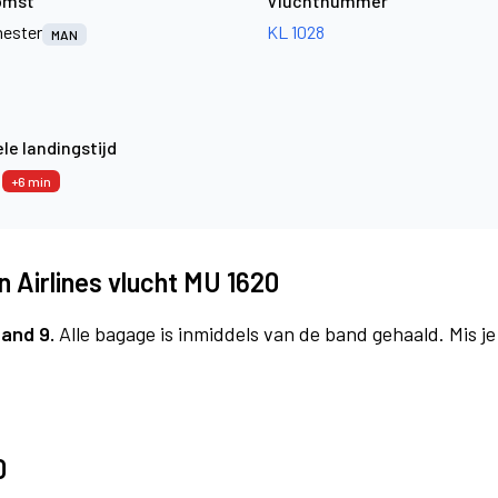
omst
Vluchtnummer
ester
KL 1028
MAN
le landingstijd
6
+6 min
 Airlines vlucht MU 1620
and 9.
Alle bagage is inmiddels van de band gehaald. Mis j
0