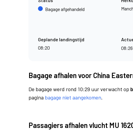
Status
Herk
Manch
Bagage afgehandeld
Geplande landingstijd
Actue
08:20
08:2
Bagage afhalen voor China Eastern
De bagage werd rond 10:29 uur verwacht op
b
pagina
bagage niet aangekomen
.
Passagiers afhalen vlucht MU 162