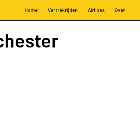
Home
Vertrektijden
Airlines
Over
chester