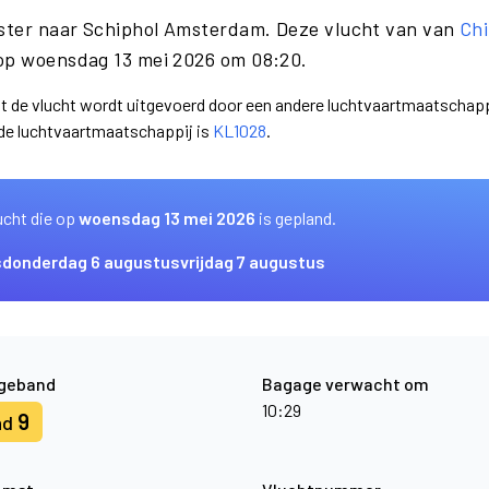
ster naar Schiphol Amsterdam. Deze vlucht van van
Ch
op woensdag 13 mei 2026 om 08:20.
at de vlucht wordt uitgevoerd door een andere luchtvaartmaatschapp
nde luchtvaartmaatschappij is
KL1028
.
ucht die op
woensdag 13 mei 2026
is gepland.
s
donderdag 6 augustus
vrijdag 7 augustus
geband
Bagage verwacht om
10:29
9
nd