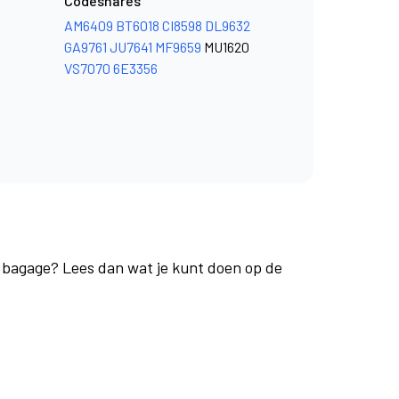
Codeshares
AM6409
BT6018
CI8598
DL9632
GA9761
JU7641
MF9659
MU1620
VS7070
6E3356
e bagage? Lees dan wat je kunt doen op de