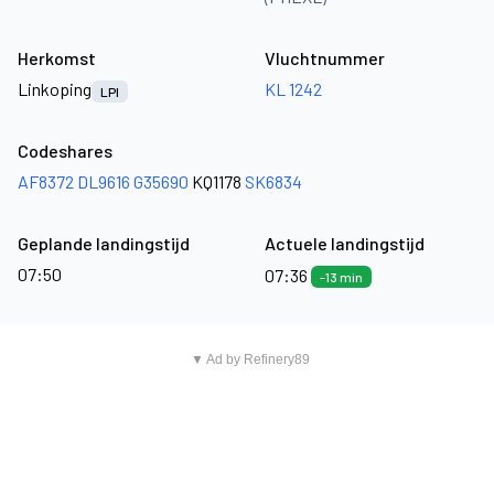
Herkomst
Vluchtnummer
Linkoping
KL 1242
LPI
Codeshares
AF8372
DL9616
G35690
KQ1178
SK6834
Geplande landingstijd
Actuele landingstijd
07:50
07:36
-13 min
▼ Ad by Refinery89