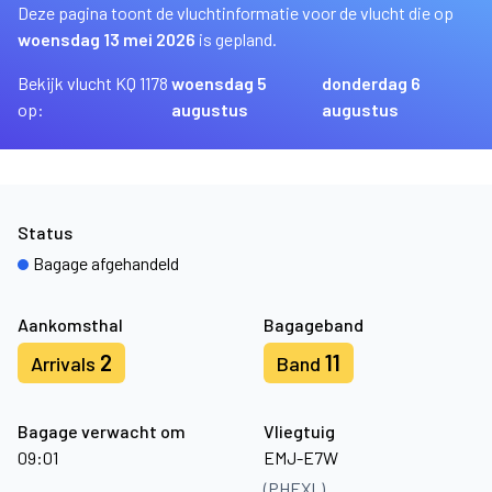
Deze pagina toont de vluchtinformatie voor de vlucht die op
woensdag 13 mei 2026
is gepland.
Bekijk vlucht KQ 1178
woensdag 5
donderdag 6
op:
augustus
augustus
Status
Bagage afgehandeld
Aankomsthal
Bagageband
2
11
Arrivals
Band
Bagage verwacht om
Vliegtuig
09:01
EMJ-E7W
(PHEXL)