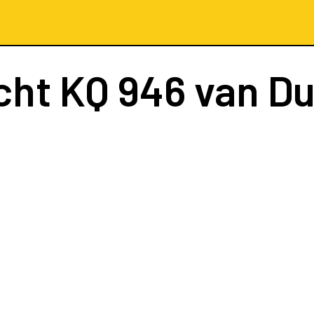
cht
KQ 946
van Du