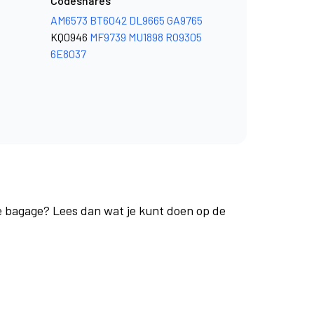
Codeshares
AM6573
BT6042
DL9665
GA9765
KQ0946
MF9739
MU1898
RO9305
6E8037
je bagage? Lees dan wat je kunt doen op de