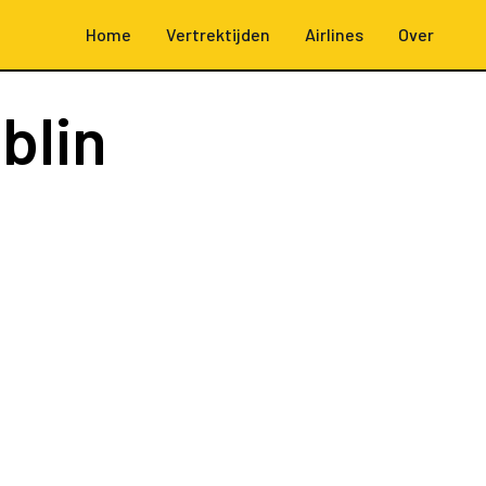
Home
Vertrektijden
Airlines
Over
blin