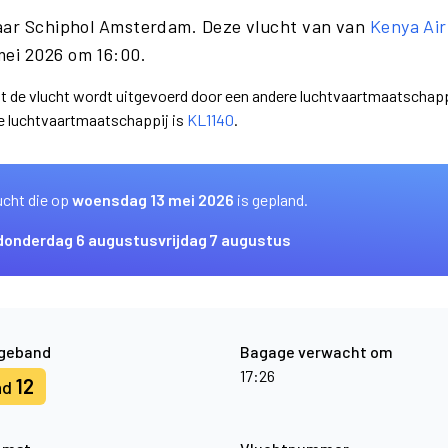
naar Schiphol Amsterdam. Deze vlucht van van
Kenya Ai
mei 2026 om 16:00.
dat de vlucht wordt uitgevoerd door een andere luchtvaartmaatschapp
e luchtvaartmaatschappij is
KL1140
.
ucht die op
woensdag 13 mei 2026
is gepland.
donderdag 6 augustus
vrijdag 7 augustus
geband
Bagage verwacht om
17:26
12
nd