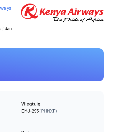
rways
ij dan
Vliegtuig
EMJ-295
(PHNXF)