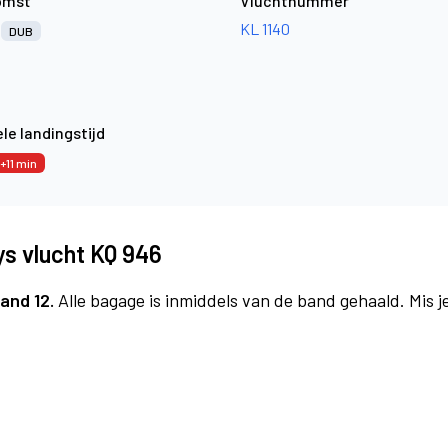
omst
Vluchtnummer
n
KL 1140
DUB
le landingstijd
+11 min
s vlucht KQ 946
and 12.
Alle bagage is inmiddels van de band gehaald. Mis 