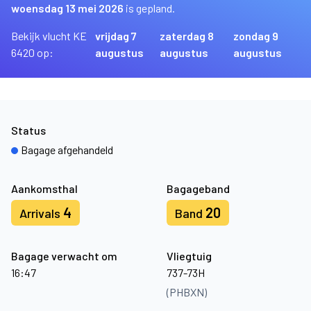
woensdag 13 mei 2026
is gepland.
Bekijk vlucht KE
vrijdag 7
zaterdag 8
zondag 9
6420 op:
augustus
augustus
augustus
Status
Bagage afgehandeld
Aankomsthal
Bagageband
4
20
Arrivals
Band
Bagage verwacht om
Vliegtuig
16:47
737-73H
(PHBXN)