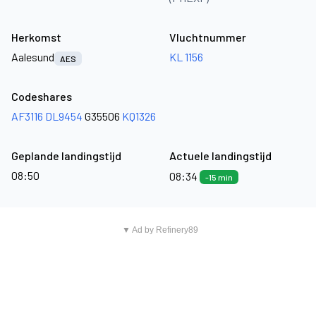
Herkomst
Vluchtnummer
Aalesund
KL 1156
AES
Codeshares
AF3116
DL9454
G35506
KQ1326
Geplande landingstijd
Actuele landingstijd
08:50
08:34
-15 min
▼ Ad by Refinery89