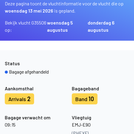
Deze pagina toont de vluchtinformatie voor de vlucht die op
woensdag 13 mei 2026
is gepland.
Bekijk vlucht G35506
woensdag 5
donderdag 6
op:
augustus
augustus
Status
Bagage afgehandeld
Aankomsthal
Bagageband
2
10
Arrivals
Band
Bagage verwacht om
Vliegtuig
09:15
EMJ-E90
(PHEXF)