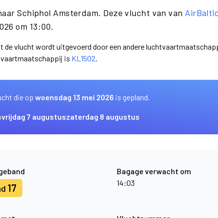
 naar Schiphol Amsterdam. Deze vlucht van van
AirBalti
026 om 13:00.
dat de vlucht wordt uitgevoerd door een andere luchtvaartmaatschapp
htvaartmaatschappij is
KL1502
.
ucht die op
woensdag 13 mei 2026
is gepland.
s
vrijdag 7 augustus
zaterdag 8 augustus
geband
Bagage verwacht om
14:03
17
nd