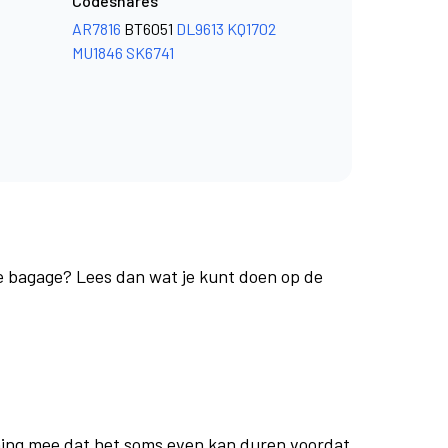
Codeshares
AR7816
BT6051
DL9613
KQ1702
MU1846
SK6741
je bagage? Lees dan wat je kunt doen op de
ing mee dat het soms even kan duren voordat