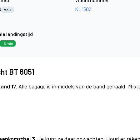
omst
Vluchtnummer
d
KL 1502
MAD
le landingstijd
-5 min
cht BT 6051
band 17.
Alle bagage is inmiddels van de band gehaald. Mis 
1
aankomsthal 3.
Je kunt ze daar opwachten. Houd er reken