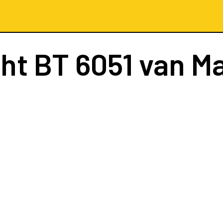
cht
BT 6051
van Ma