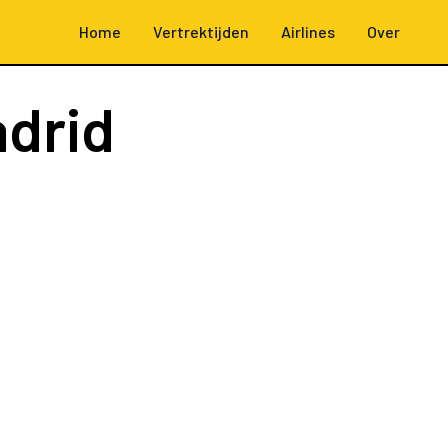
Home
Vertrektijden
Airlines
Over
drid