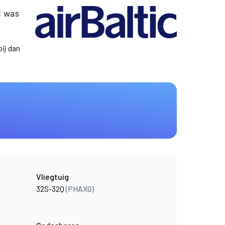
c
was
ij dan
Vliegtuig
32S-32Q
(PHAXG)