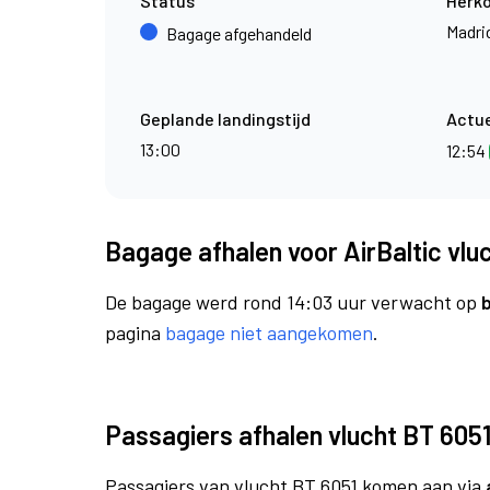
Status
Herk
Madri
Bagage afgehandeld
Geplande landingstijd
Actue
13:00
12:54
Bagage afhalen voor AirBaltic vlu
De bagage werd rond 14:03 uur verwacht op
pagina
bagage niet aangekomen
.
Passagiers afhalen vlucht BT 605
Passagiers van vlucht BT 6051 komen aan via