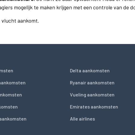
agiers mogelijk te maken krijgen met een controle van de 
n vlucht aankomt.
msten
Delta aankomsten
 aankomsten
Ryanair aankomsten
ankomsten
Vueling aankomsten
nkomsten
Emirates aankomsten
 aankomsten
Alle airlines