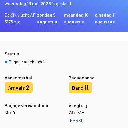
woensdag 13 mei 2026
is gepland.
Bekijk vlucht AF
zondag 9
maandag 10
dinsdag 11
3175 op:
augustus
augustus
augustus
Status
Bagage afgehandeld
Aankomsthal
Bagageband
2
11
Arrivals
Band
Bagage verwacht om
Vliegtuig
09:14
737-73H
(PHBXI)