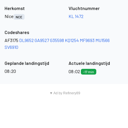
Herkomst
Vluchtnummer
Nice
KL 1472
NCE
Codeshares
AF3175
DL9652
GA9527
G35598
KQ1254
MF9693
MU1566
SV6910
Geplande landingstijd
Actuele landingstijd
08:20
08:02
-17 min
▼ Ad by Refinery89