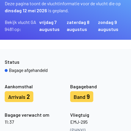
Deze pagina toont de vluchtinformatie voor de vlucht die op
dinsdag 12 mei 2026
is gepland.
Bekijk vlucht GA
vrijdag 7
zaterdag 8
zondag 9
9481 op:
augustus
augustus
augustus
Status
Bagage afgehandeld
Aankomsthal
Bagageband
2
9
Arrivals
Band
Bagage verwacht om
Vliegtuig
11:37
EMJ-295
(PHNXI)