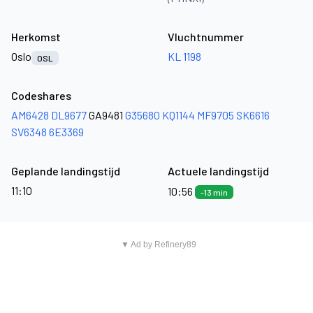
Herkomst
Vluchtnummer
Oslo
KL 1198
OSL
Codeshares
AM6428
DL9677
GA9481
G35680
KQ1144
MF9705
SK6616
SV6348
6E3369
Geplande landingstijd
Actuele landingstijd
11:10
10:56
-13 min
▼ Ad by Refinery89