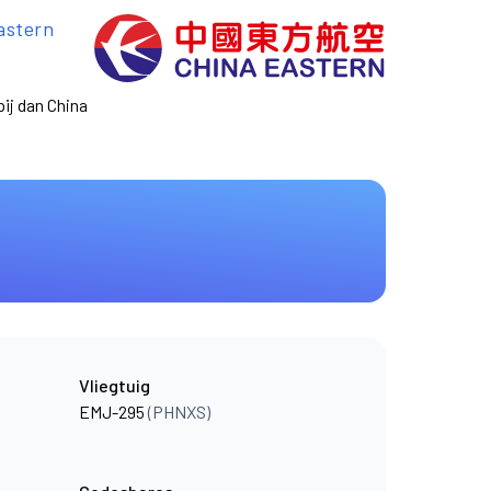
astern
ij dan China
Vliegtuig
EMJ-295
(PHNXS)