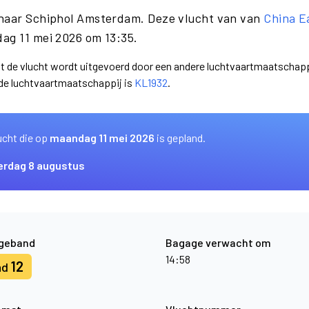
 naar Schiphol Amsterdam. Deze vlucht van van
China E
ag 11 mei 2026 om 13:35.
at de vlucht wordt uitgevoerd door een andere luchtvaartmaatschapp
nde luchtvaartmaatschappij is
KL1932
.
ucht die op
maandag 11 mei 2026
is gepland.
erdag 8 augustus
geband
Bagage verwacht om
14:58
12
nd