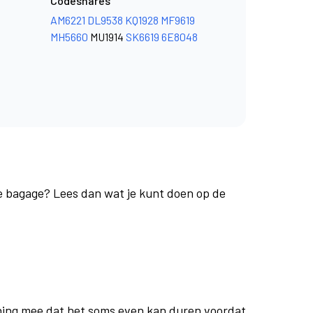
Codeshares
AM6221
DL9538
KQ1928
MF9619
MH5660
MU1914
SK6619
6E8048
je bagage? Lees dan wat je kunt doen op de
ing mee dat het soms even kan duren voordat