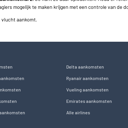
agiers mogelijk te maken krijgen met een controle van de 
n vlucht aankomt.
msten
Delta aankomsten
 aankomsten
Ryanair aankomsten
ankomsten
Vueling aankomsten
nkomsten
Emirates aankomsten
 aankomsten
Alle airlines