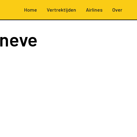
Home
Vertrektijden
Airlines
Over
neve