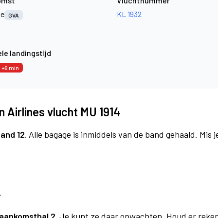
omst
Vluchtnummer
ve
KL 1932
GVA
le landingstijd
+6 min
 Airlines vlucht MU 1914
and 12.
Alle bagage is inmiddels van de band gehaald. Mis 
4
aankomsthal 2.
Je kunt ze daar opwachten. Houd er reken