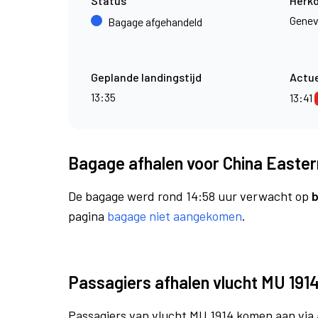
Status
Herk
Gene
Bagage afgehandeld
Geplande landingstijd
Actue
13:35
13:41
Bagage afhalen voor China Eastern
De bagage werd rond 14:58 uur verwacht op
b
pagina
bagage niet aangekomen
.
Passagiers afhalen vlucht MU 191
Passagiers van vlucht MU 1914 komen aan via