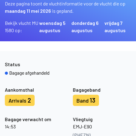
Deze pagina toont de vluchtinformatie voor de vlucht die op
maandag 11 mei 2026
is gepland.
Bekijk vlucht MU
woensdag 5
donderdag 6
vrijdag 7
1580 op:
augustus
augustus
augustus
Status
Bagage afgehandeld
Aankomsthal
Bagageband
2
13
Arrivals
Band
Bagage verwacht om
Vliegtuig
14:53
EMJ-E90
(PHEZN)