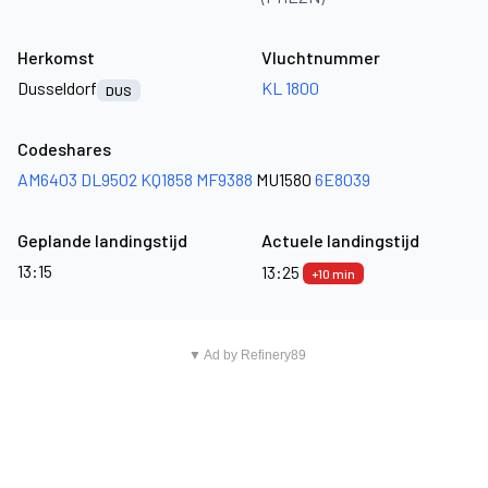
Herkomst
Vluchtnummer
Dusseldorf
KL 1800
DUS
Codeshares
AM6403
DL9502
KQ1858
MF9388
MU1580
6E8039
Geplande landingstijd
Actuele landingstijd
13:15
13:25
+10 min
▼ Ad by Refinery89