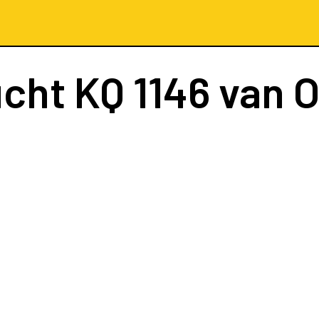
ucht
KQ 1146
van O