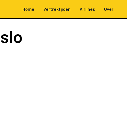
Home
Vertrektijden
Airlines
Over
slo