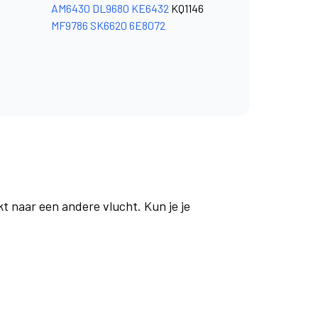
AM6430
DL9680
KE6432
KQ1146
MF9786
SK6620
6E8072
t naar een andere vlucht. Kun je je