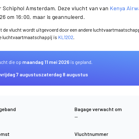
ar Schiphol Amsterdam. Deze vlucht van van
Kenya Airw
26 om 16:00, maar is geannuleerd.
dat de vlucht wordt uitgevoerd door een andere luchtvaartmaatschapp
e luchtvaartmaatschappij is
KL1202
.
ucht die op
maandag 11 mei 2026
is gepland.
vrijdag 7 augustus
zaterdag 8 augustus
geband
Bagage verwacht om
—
omst
Vluchtnummer