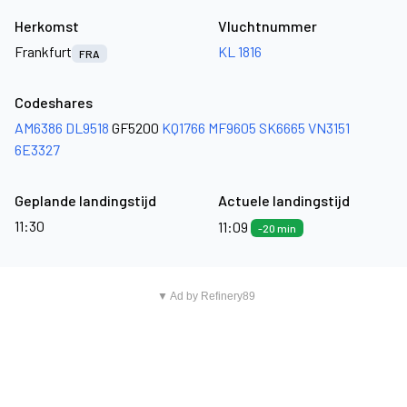
Herkomst
Vluchtnummer
Frankfurt
KL 1816
FRA
Codeshares
AM6386
DL9518
GF5200
KQ1766
MF9605
SK6665
VN3151
6E3327
Geplande landingstijd
Actuele landingstijd
11:30
11:09
-20 min
▼ Ad by Refinery89