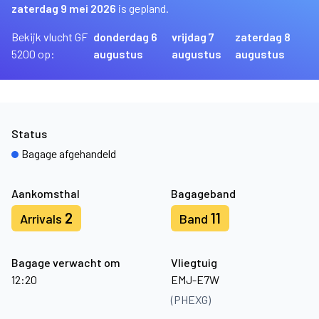
zaterdag 9 mei 2026
is gepland.
Bekijk vlucht GF
donderdag 6
vrijdag 7
zaterdag 8
5200 op:
augustus
augustus
augustus
Status
Bagage afgehandeld
Aankomsthal
Bagageband
2
11
Arrivals
Band
Bagage verwacht om
Vliegtuig
12:20
EMJ-E7W
(PHEXG)