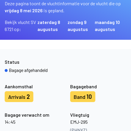
Deze pagina toont de vluchtinformatie voor de vlucht die op
vrijdag 8 mei 2026
is gepland.
Bekijk vlucht SV
zaterdag 8
zondag 9
maandag 10
6721 op:
augustus
augustus
augustus
Status
Bagage afgehandeld
Aankomsthal
Bagageband
2
10
Arrivals
Band
Bagage verwacht om
Vliegtuig
14:45
EMJ-295
(PHNXZ)