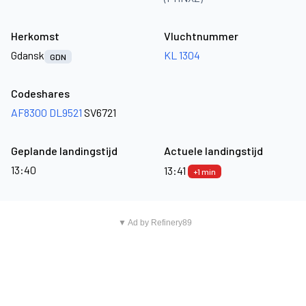
Herkomst
Vluchtnummer
Gdansk
KL 1304
GDN
Codeshares
AF8300
DL9521
SV6721
Geplande landingstijd
Actuele landingstijd
13:40
13:41
+1 min
▼ Ad by Refinery89