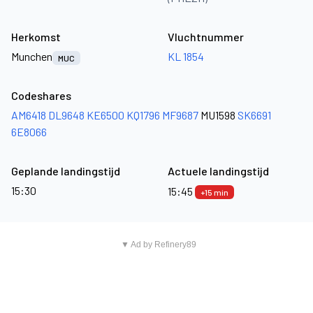
Herkomst
Vluchtnummer
Munchen
KL 1854
MUC
Codeshares
AM6418
DL9648
KE6500
KQ1796
MF9687
MU1598
SK6691
6E8066
Geplande landingstijd
Actuele landingstijd
15:30
15:45
+15 min
▼ Ad by Refinery89