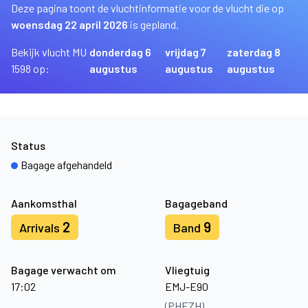
Deze pagina toont de vluchtinformatie voor de vlucht die op
woensdag 22 april 2026
is gepland.
Bekijk vlucht MU
donderdag 6
vrijdag 7
zaterdag 8
1598 op:
augustus
augustus
augustus
Status
Bagage afgehandeld
Aankomsthal
Bagageband
2
9
Arrivals
Band
Bagage verwacht om
Vliegtuig
17:02
EMJ-E90
(PHEZH)