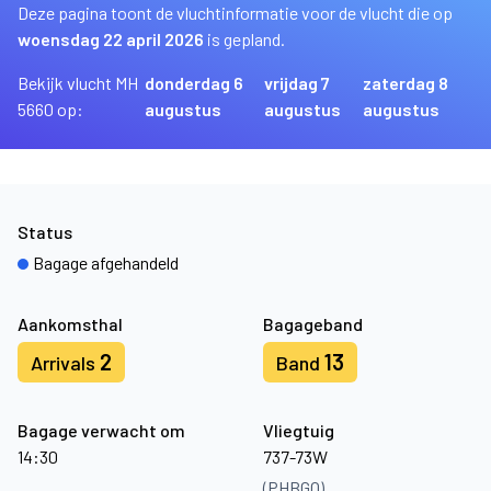
Deze pagina toont de vluchtinformatie voor de vlucht die op
woensdag 22 april 2026
is gepland.
Bekijk vlucht MH
donderdag 6
vrijdag 7
zaterdag 8
5660 op:
augustus
augustus
augustus
Status
Bagage afgehandeld
Aankomsthal
Bagageband
2
13
Arrivals
Band
Bagage verwacht om
Vliegtuig
14:30
737-73W
(PHBGQ)