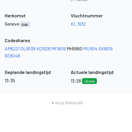
Herkomst
Vluchtnummer
Geneve
KL 1932
GVA
Codeshares
AM6221
DL9538
KQ1928
MF9619
MH5660
MU1914
SK6619
6E8048
Geplande landingstijd
Actuele landingstijd
13:35
13:28
-6 min
▼ Ad by Refinery89