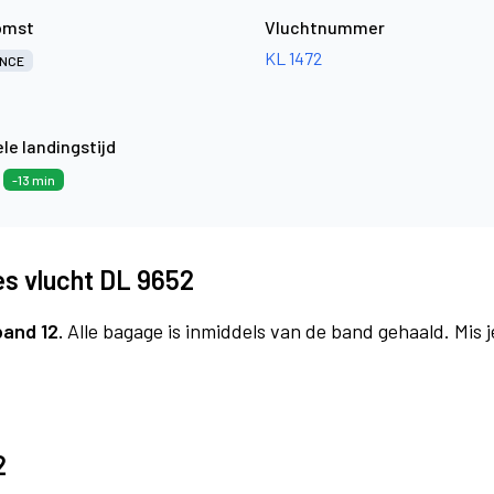
omst
Vluchtnummer
KL 1472
NCE
le landingstijd
6
-13 min
es vlucht DL 9652
band 12.
Alle bagage is inmiddels van de band gehaald. Mis 
2