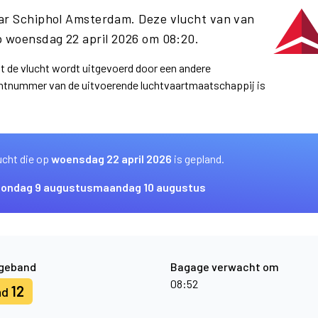
aar Schiphol Amsterdam. Deze vlucht van van
 woensdag 22 april 2026 om 08:20.
at de vlucht wordt uitgevoerd door een andere
uchtnummer van de uitvoerende luchtvaartmaatschappij is
ucht die op
woensdag 22 april 2026
is gepland.
zondag 9 augustus
maandag 10 augustus
geband
Bagage verwacht om
08:52
12
nd