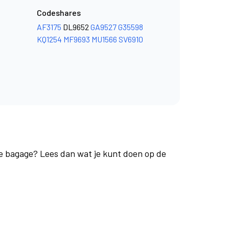
Codeshares
AF3175
DL9652
GA9527
G35598
KQ1254
MF9693
MU1566
SV6910
je bagage? Lees dan wat je kunt doen op de