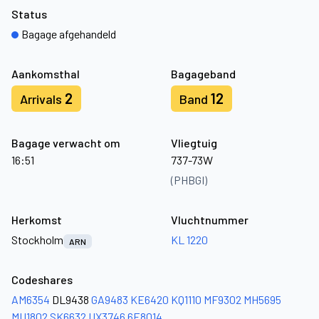
Status
Bagage afgehandeld
Aankomsthal
Bagageband
2
12
Arrivals
Band
Bagage verwacht om
Vliegtuig
16:51
737-73W
(PHBGI)
Herkomst
Vluchtnummer
Stockholm
KL 1220
ARN
Codeshares
AM6354
DL9438
GA9483
KE6420
KQ1110
MF9302
MH5695
MU1802
SK6632
UX3746
6E8014