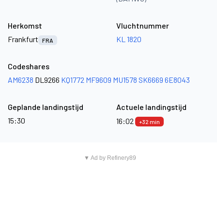
Herkomst
Vluchtnummer
Frankfurt
KL 1820
FRA
Codeshares
AM6238
DL9266
KQ1772
MF9609
MU1578
SK6669
6E8043
Geplande landingstijd
Actuele landingstijd
15:30
16:02
+32 min
▼ Ad by Refinery89