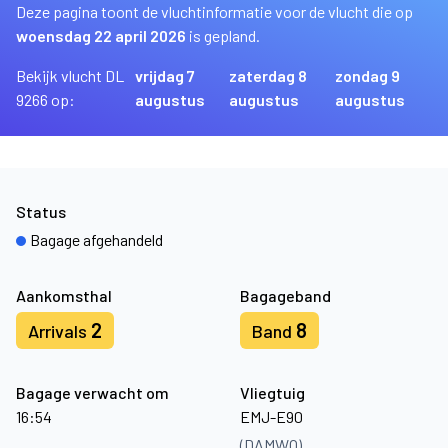
Deze pagina toont de vluchtinformatie voor de vlucht die op
woensdag 22 april 2026
is gepland.
Bekijk vlucht DL
vrijdag 7
zaterdag 8
zondag 9
9266 op:
augustus
augustus
augustus
Status
Bagage afgehandeld
Aankomsthal
Bagageband
2
8
Arrivals
Band
Bagage verwacht om
Vliegtuig
16:54
EMJ-E90
(DAMWO)