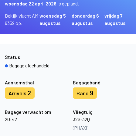
woensdag 22 april 2026
is gepland.
Bekijk vlucht AM
woensdag 5
donderdag 6
vrijdag 7
6359 op:
augustus
augustus
augustus
Status
Bagage afgehandeld
Aankomsthal
Bagageband
2
9
Arrivals
Band
Bagage verwacht om
Vliegtuig
20:42
32S-32Q
(PHAXI)