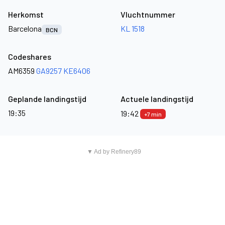
Herkomst
Vluchtnummer
Barcelona
KL 1518
BCN
Codeshares
AM6359
GA9257
KE6406
Geplande landingstijd
Actuele landingstijd
19:35
19:42
+7 min
▼ Ad by Refinery89