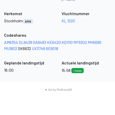
Herkomst
Vluchtnummer
Stockholm
KL 1220
ARN
Codeshares
AM6354
DL9438
GA9483
KE6420
KQ1110
MF9302
MH5695
MU1802
SK6632
UX3746
6E8018
Geplande landingstijd
Actuele landingstijd
16:00
15:58
-1 min
▼ Ad by Refinery89