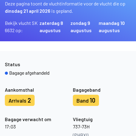
Deze pagina toont de vluchtinformatie voor de vlucht die op
dinsdag 21 april 2026
is gepland.
Bekijk vlucht SK
zaterdag 8
zondag 9
maandag 10
6632 op:
augustus
augustus
augustus
Status
Bagage afgehandeld
Aankomsthal
Bagageband
2
10
Arrivals
Band
Bagage verwacht om
Vliegtuig
17:03
737-73H
(PHBXI)