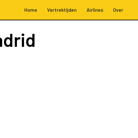
Home
Vertrektijden
Airlines
Over
drid