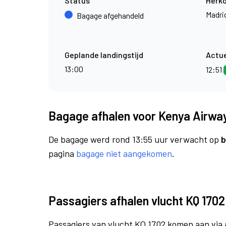
Status
Herk
Madri
Bagage afgehandeld
Geplande landingstijd
Actue
13:00
12:51
Bagage afhalen voor Kenya Airway
De bagage werd rond 13:55 uur verwacht op
b
pagina
bagage niet aangekomen
.
Passagiers afhalen vlucht KQ 1702
Passagiers van vlucht KQ 1702 komen aan via