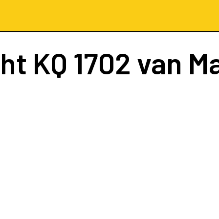
cht
KQ 1702
van Ma