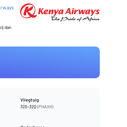
irways
ij dan
Vliegtuig
32S-32Q
(PHAXH)