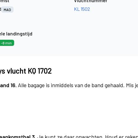
omst
Vluchtnummer
d
KL 1502
MAD
le landingstijd
-8 min
s vlucht KQ 1702
and 16.
Alle bagage is inmiddels van de band gehaald. Mis 
aankomsthal 3.
Je kunt ze daar opwachten. Houd er reken