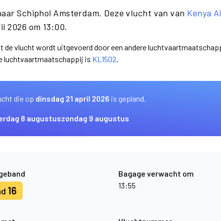
 naar Schiphol Amsterdam. Deze vlucht van van
Kenya A
il 2026 om 13:00.
dat de vlucht wordt uitgevoerd door een andere luchtvaartmaatschapp
e luchtvaartmaatschappij is
KL1502
.
ucht die op
dinsdag 21 april 2026
is gepland.
erdag 8 augustus
zondag 9 augustus
geband
Bagage verwacht om
13:55
16
nd