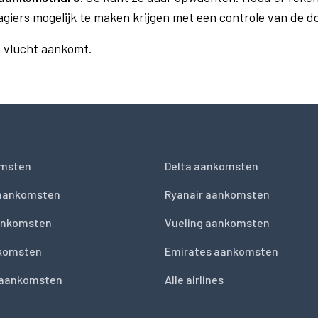
agiers mogelijk te maken krijgen met een controle van de 
n vlucht aankomt.
msten
Delta aankomsten
 aankomsten
Ryanair aankomsten
ankomsten
Vueling aankomsten
nkomsten
Emirates aankomsten
 aankomsten
Alle airlines