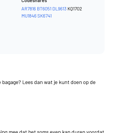
Codeshares
AR7816
BT6051
DL9613
KQ1702
MU1846
SK6741
je bagage? Lees dan wat je kunt doen op de
ing mee dat het soms even kan duren voordat