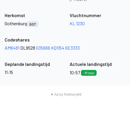
Herkomst
Vluchtnummer
Gothenburg
KL 1230
GOT
Codeshares
AM6481
DL9528
G35666
KQ1154
6E3333
Geplande landingstijd
Actuele landingstijd
11:15
10:57
-17 min
▼ Ad by Refinery89