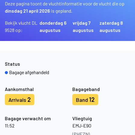
Deze pagina toont de vluchtinformatie voor de vlucht die op
dinsdag 21 april 2026
is gepland.
Bekijk vlucht DL
donderdag 6
vrijdag 7
zaterdag 8
9528 op:
augustus
augustus
augustus
Status
Bagage afgehandeld
Aankomsthal
Bagageband
2
12
Arrivals
Band
Bagage verwacht om
Vliegtuig
11:52
EMJ-E90
(PHEZN)