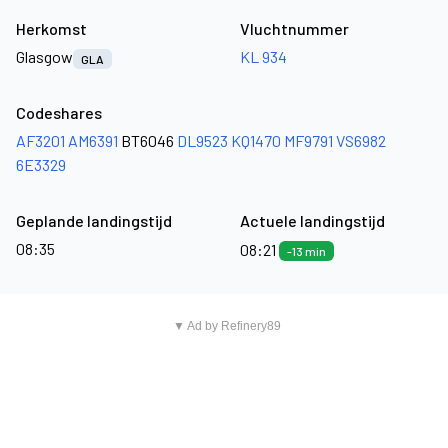
Herkomst
Vluchtnummer
Glasgow
KL 934
GLA
Codeshares
AF3201
AM6391
BT6046
DL9523
KQ1470
MF9791
VS6982
6E3329
Geplande landingstijd
Actuele landingstijd
08:35
08:21
-13 min
▼ Ad by Refinery89