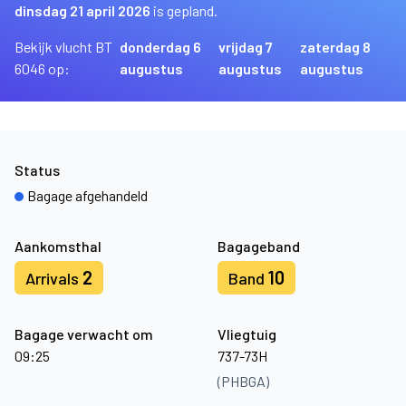
dinsdag 21 april 2026
is gepland.
Bekijk vlucht BT
donderdag 6
vrijdag 7
zaterdag 8
6046 op:
augustus
augustus
augustus
Status
Bagage afgehandeld
Aankomsthal
Bagageband
2
10
Arrivals
Band
Bagage verwacht om
Vliegtuig
09:25
737-73H
(PHBGA)