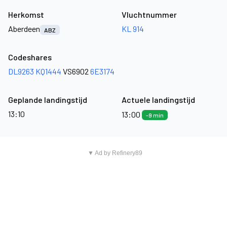
Herkomst
Vluchtnummer
Aberdeen
KL 914
ABZ
Codeshares
DL9263
KQ1444
VS6902
6E3174
Geplande landingstijd
Actuele landingstijd
13:10
13:00
-9 min
▼ Ad by Refinery89