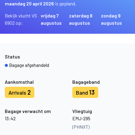
maandag 20 april 2026
is gepland.
Bekijk vlucht VS
vrijdag 7
zaterdag 8
zondag 9
6902 op:
augustus
augustus
augustus
Status
Bagage afgehandeld
Aankomsthal
Bagageband
2
13
Arrivals
Band
Bagage verwacht om
Vliegtuig
13:42
EMJ-295
(PHNXT)