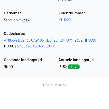
Herkomst
Vluchtnummer
Stockholm
KL 1220
ARN
Codeshares
AM6354
DL9438
GA9483
KE6420
KQ1110
MF9302
MH5695
MU1802
SK6632
UX3746
6E8018
Geplande landingstijd
Actuele landingstijd
16:00
15:52
-7 min
▼ Ad by Refinery89