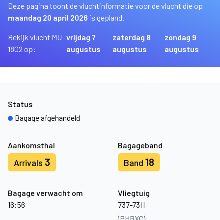
Deze pagina toont de vluchtinformatie voor de vlucht die op
maandag 20 april 2026
is gepland.
Bekijk vlucht MU
vrijdag 7
zaterdag 8
zondag 9
1802 op:
augustus
augustus
augustus
Status
Bagage afgehandeld
Aankomsthal
Bagageband
3
18
Arrivals
Band
Bagage verwacht om
Vliegtuig
16:56
737-73H
(PHBXC)