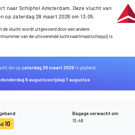
urt naar Schiphol Amsterdam. Deze vlucht van
n op zaterdag 28 maart 2026 om 13:05.
at de vlucht wordt uitgevoerd door een andere
uchtnummer van de uitvoerende luchtvaartmaatschappij is
ucht die op
zaterdag 28 maart 2026
is gepland.
s
donderdag 6 augustus
vrijdag 7 augustus
geband
Bagage verwacht om
13:48
10
nd