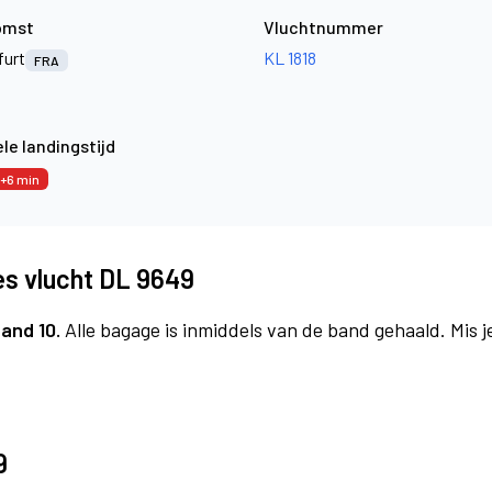
omst
Vluchtnummer
furt
KL 1818
FRA
le landingstijd
+6 min
es vlucht DL 9649
and 10.
Alle bagage is inmiddels van de band gehaald. Mis 
9