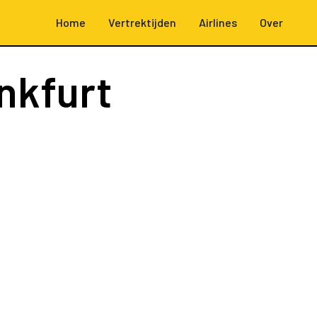
Home
Vertrektijden
Airlines
Over
nkfurt