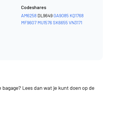
Codeshares
AM6258
DL9649
GA9085
KQ1768
MF9607
MU1576
SK6655
VN3171
je bagage? Lees dan wat je kunt doen op de