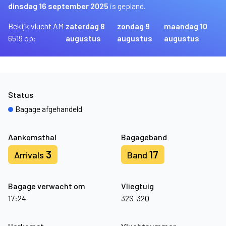
dinsdag 16 september 2025
is gepland.
Bekijk vlucht AM
zaterdag 8
zondag 9
maandag 10
6519 op:
augustus
augustus
augustus
Status
Bagage afgehandeld
Aankomsthal
Bagageband
3
17
Arrivals
Band
Bagage verwacht om
Vliegtuig
17:24
32S-32Q