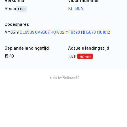
Herkomst
Vluchtnummer
Rome
KL 1604
FCO
Codeshares
AM6519
DL9509
GA9367
KQ1602
MF9398
MH5678
MU1812
Geplande landingstijd
Actuele landingstijd
15:10
16:11
+61 min
▼ Ad by Refinery89