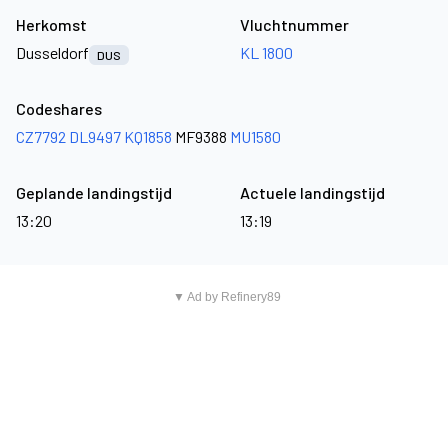
Herkomst
Vluchtnummer
Dusseldorf
KL 1800
DUS
Codeshares
CZ7792
DL9497
KQ1858
MF9388
MU1580
Geplande landingstijd
Actuele landingstijd
13:20
13:19
▼ Ad by Refinery89