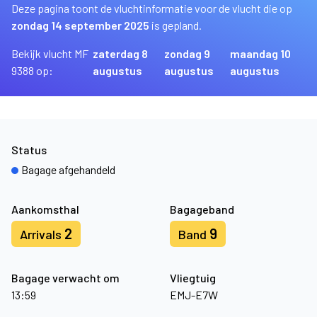
Deze pagina toont de vluchtinformatie voor de vlucht die op
zondag 14 september 2025
is gepland.
Bekijk vlucht MF
zaterdag 8
zondag 9
maandag 10
9388 op:
augustus
augustus
augustus
Status
Bagage afgehandeld
Aankomsthal
Bagageband
2
9
Arrivals
Band
Bagage verwacht om
Vliegtuig
13:59
EMJ-E7W