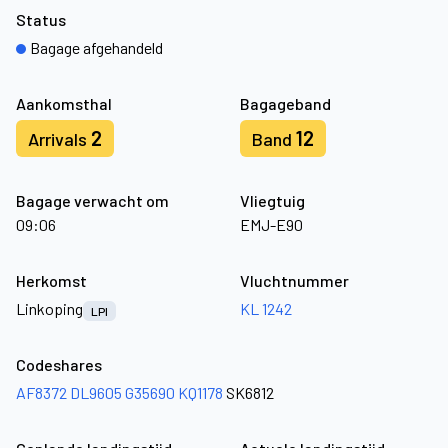
Status
Bagage afgehandeld
Aankomsthal
Bagageband
2
12
Arrivals
Band
Bagage verwacht om
Vliegtuig
09:06
EMJ-E90
Herkomst
Vluchtnummer
Linkoping
KL 1242
LPI
Codeshares
AF8372
DL9605
G35690
KQ1178
SK6812