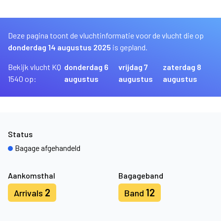
Deze pagina toont de vluchtinformatie voor de vlucht die op
donderdag 14 augustus 2025
is gepland.
Bekijk vlucht KQ
donderdag 6
vrijdag 7
zaterdag 8
1540 op:
augustus
augustus
augustus
Status
Bagage afgehandeld
Aankomsthal
Bagageband
2
12
Arrivals
Band