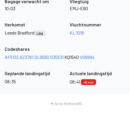
Bagage verwacht om
Vliegtuig
10:03
EMJ-E90
Herkomst
Vluchtnummer
Leeds Bradford
KL 1018
LBA
Codeshares
AF5132
AZ3761
DL9560
G35531
KQ1540
VS6994
Geplande landingstijd
Actuele landingstijd
08:35
08:41
+6 min
▼ Ad by Refinery89