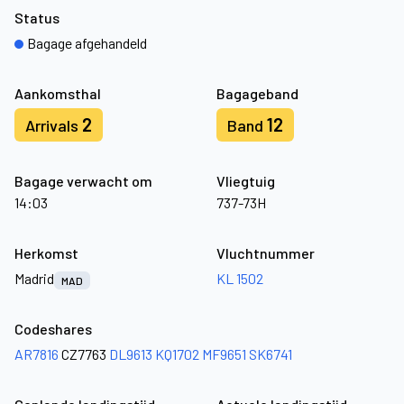
Status
Bagage afgehandeld
Aankomsthal
Bagageband
2
12
Arrivals
Band
Bagage verwacht om
Vliegtuig
14:03
737-73H
Herkomst
Vluchtnummer
Madrid
KL 1502
MAD
Codeshares
AR7816
CZ7763
DL9613
KQ1702
MF9651
SK6741