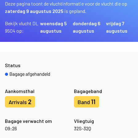
Deze pagina toont de vluchtinformatie voor de vlucht die op
zaterdag 9 augustus 2025
is gepland.
Bekijk vlucht DL
woensdag 5
donderdag 6
vrijdag 7
9504 op:
augustus
augustus
augustus
Status
Bagage afgehandeld
Aankomsthal
Bagageband
2
11
Arrivals
Band
Bagage verwacht om
Vliegtuig
09:26
32S-32Q