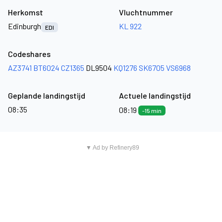
Herkomst
Vluchtnummer
Edinburgh
KL 922
EDI
Codeshares
AZ3741
BT6024
CZ1365
DL9504
KQ1276
SK6705
VS6968
Geplande landingstijd
Actuele landingstijd
08:35
08:19
-15 min
▼ Ad by Refinery89