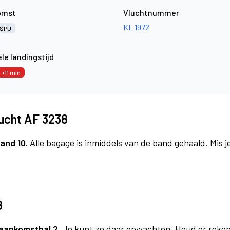
omst
Vluchtnummer
KL 1972
SPU
le landingstijd
+11 min
lucht AF 3238
and 10.
Alle bagage is inmiddels van de band gehaald. Mis 
8
aankomsthal 2.
Je kunt ze daar opwachten. Houd er reken