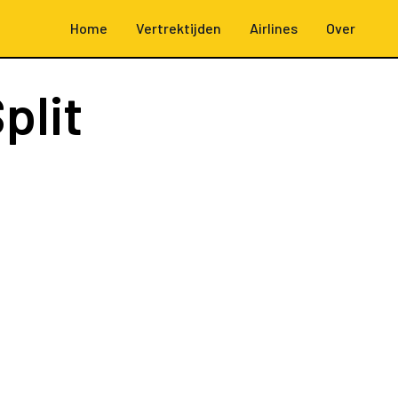
Home
Vertrektijden
Airlines
Over
plit