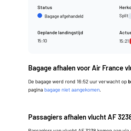
Status
Herk
Split
Bagage afgehandeld
Geplande landingstijd
Actue
15:10
15:21
Bagage afhalen voor Air France v
De bagage werd rond 16:52 uur verwacht op
b
pagina
bagage niet aangekomen
.
Passagiers afhalen vlucht AF 323
Passagiers van vlucht AF 3238 komen aan via