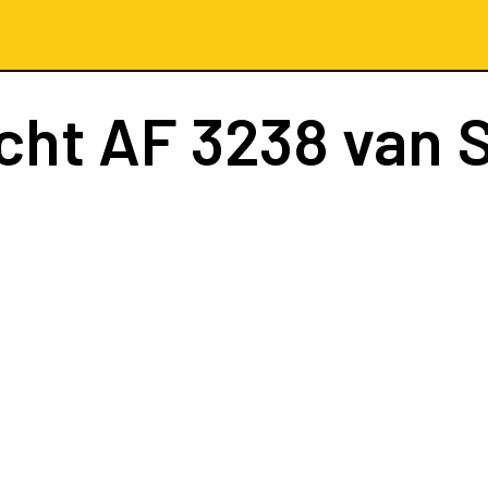
cht
AF 3238
van S