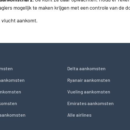
agiers mogelijk te maken krijgen met een controle van de 
n vlucht aankomt.
msten
Delta aankomsten
 aankomsten
Ryanair aankomsten
ankomsten
Vueling aankomsten
nkomsten
Emirates aankomsten
 aankomsten
Alle airlines