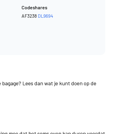
Codeshares
AF3238
DL9694
je bagage? Lees dan wat je kunt doen op de
ing mee dat het soms even kan duren voordat