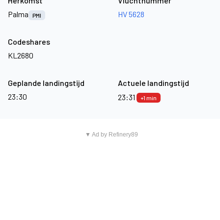
Herkomst
Vluchtnummer
Palma
HV 5628
PMI
Codeshares
KL2680
Geplande landingstijd
Actuele landingstijd
23:30
23:31
+1 min
▼ Ad by Refinery89