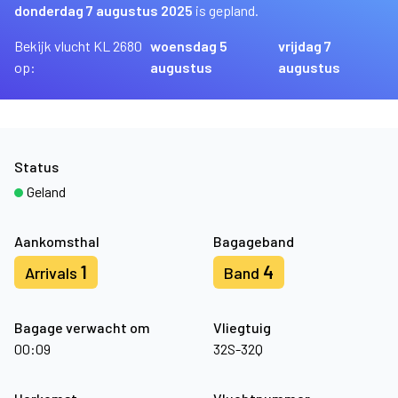
donderdag 7 augustus 2025
is gepland.
Bekijk vlucht KL 2680
woensdag 5
vrijdag 7
op:
augustus
augustus
Status
Geland
Aankomsthal
Bagageband
1
4
Arrivals
Band
Bagage verwacht om
Vliegtuig
00:09
32S-32Q