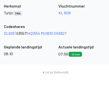
Herkomst
Vluchtnummer
Turijn
KL 1638
TRN
Codeshares
DL9261
G35571
KQ1554
MU1830
SK6827
Geplande landingstijd
Actuele landingstijd
08:10
07:59
-10 min
▼ Ad by Refinery89