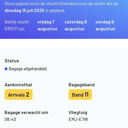
Deze pagina toont de vluchtinformatie voor de vlucht die op
dinsdag 15 juli 2025
is gepland.
Bekijk vlucht
vrijdag 7
zaterdag 8
zondag 9
G35571 op:
augustus
augustus
augustus
Status
Bagage afgehandeld
Aankomsthal
Bagageband
2
11
Arrivals
Band
Bagage verwacht om
Vliegtuig
08:43
EMJ-E7W