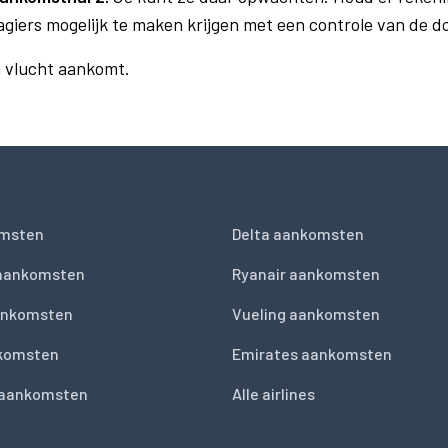
agiers mogelijk te maken krijgen met een controle van de 
n vlucht aankomt.
msten
Delta aankomsten
 aankomsten
Ryanair aankomsten
ankomsten
Vueling aankomsten
nkomsten
Emirates aankomsten
 aankomsten
Alle airlines