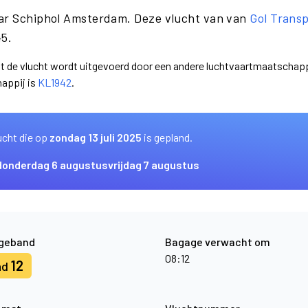
aar Schiphol Amsterdam. Deze vlucht van van
Gol Trans
45.
dat de vlucht wordt uitgevoerd door een andere luchtvaartmaatschap
appij is
KL1942
.
ucht die op
zondag 13 juli 2025
is gepland.
donderdag 6 augustus
vrijdag 7 augustus
geband
Bagage verwacht om
08:12
12
nd