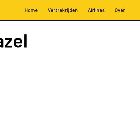
Home
Vertrektijden
Airlines
Over
azel