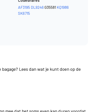
Codeshares
AF3195
DL9246
G35581
KQ1986
SK6715
je bagage? Lees dan wat je kunt doen op de
ng mee dat het soms even kan duren voordat