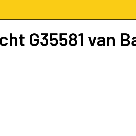
ucht
G35581
van B