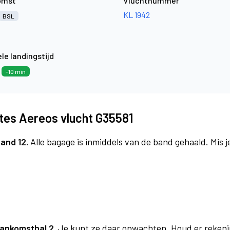
omst
Vluchtnummer
KL 1942
BSL
le landingstijd
4
-10 min
tes Aereos vlucht G35581
and 12.
Alle bagage is inmiddels van de band gehaald. Mis 
ankomsthal 2.
Je kunt ze daar opwachten. Houd er rekeni