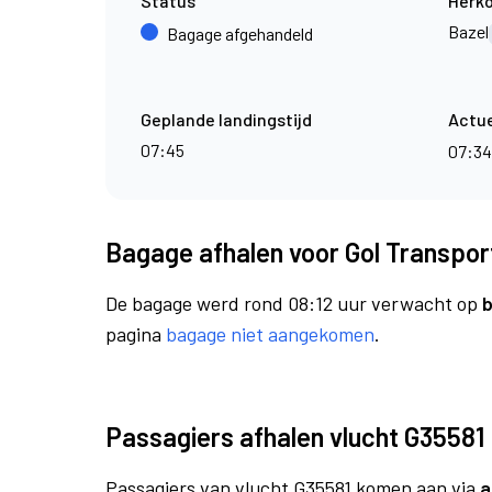
Status
Herk
Bazel
Bagage afgehandeld
Geplande landingstijd
Actue
07:45
07:3
Bagage afhalen voor Gol Transpor
De bagage werd rond 08:12 uur verwacht op
b
pagina
bagage niet aangekomen
.
Passagiers afhalen vlucht G35581
Passagiers van vlucht G35581 komen aan via
a