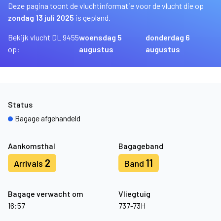
Deze pagina toont de vluchtinformatie voor de vlucht die op
zondag 13 juli 2025
is gepland.
Bekijk vlucht DL 9455
woensdag 5
donderdag 6
op:
augustus
augustus
Status
Bagage afgehandeld
Aankomsthal
Bagageband
2
11
Arrivals
Band
Bagage verwacht om
Vliegtuig
16:57
737-73H