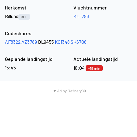
Herkomst
Vluchtnummer
Billund
KL 1296
BLL
Codeshares
AF8322
AZ3789
DL9455
KQ1348
SK6706
Geplande landingstijd
Actuele landingstijd
15:45
16:04
+19 min
▼ Ad by Refinery89