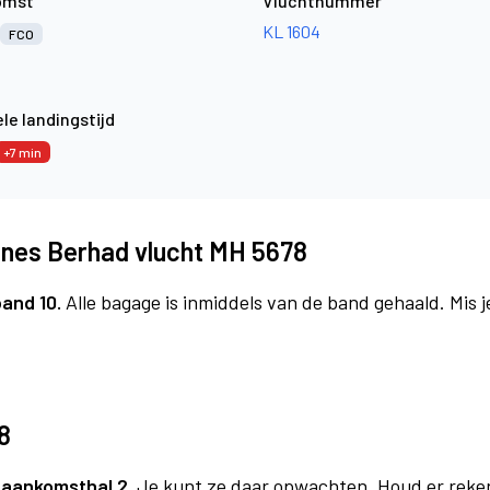
omst
Vluchtnummer
KL 1604
FCO
le landingstijd
+7 min
lines Berhad vlucht MH 5678
band 10.
Alle bagage is inmiddels van de band gehaald. Mis 
8
a
aankomsthal 2.
Je kunt ze daar opwachten. Houd er reke