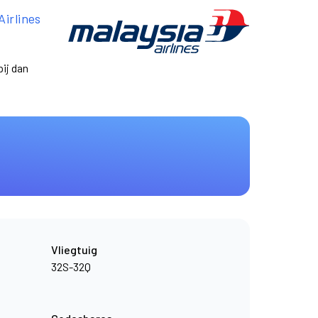
Airlines
ij dan
Vliegtuig
32S-32Q