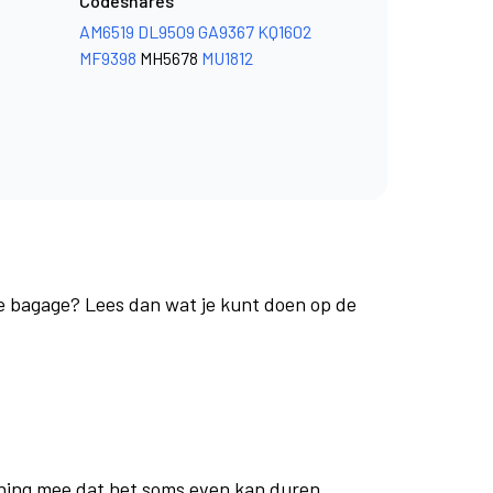
Codeshares
AM6519
DL9509
GA9367
KQ1602
MF9398
MH5678
MU1812
je bagage? Lees dan wat je kunt doen op de
ning mee dat het soms even kan duren