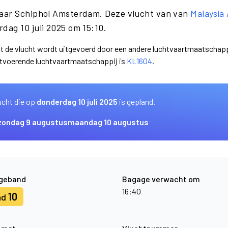
naar Schiphol Amsterdam. Deze vlucht van van
Malaysia 
ag 10 juli 2025 om 15:10.
dat de vlucht wordt uitgevoerd door een andere luchtvaartmaatschapp
uitvoerende luchtvaartmaatschappij is
KL1604
.
ucht die op
donderdag 10 juli 2025
is gepland.
zondag 9 augustus
maandag 10 augustus
geband
Bagage verwacht om
16:40
10
nd