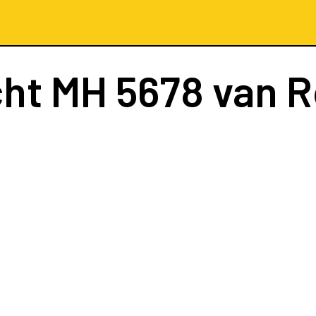
cht
MH 5678
van 